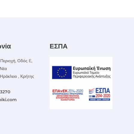
ωνία
ΕΣΠΑ
Περιοχή, Οδός E,
 Νέα
Ηράκλειο , Κρήτης
23270
iki.com