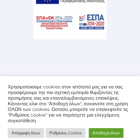
Χρησιμοποιούμε cookies στον ιστότοπό μας για να σας
προσφέρουμε την πιο σχετική εμπειρία θυμίζοντας τις
Copyright © 2026 Minoiki.com |
Προσωπικά Δεδομένα
προτιμήσεις σας και επαναλαμβανόμενες επισκέψεις.
Developed By
INFOSUPPORT
Premium Sites Solutions
Κάνοντας κλικ στο "Αποδοχή όλων", συναινείτε στη χρήση
ΟΛΩΝ των cookies. Ωστόσο, μπορείτε να επισκεφτείτε τις
"Ρυθμίσεις cookie" για να παράσχετε μια ελεγχόμενη
συγκατάθεση.
English
(
Αγγλικά
)
Ελληνικά
Απόρριψη όλων
Ρυθμίσεις Cookie
Αποδοχή όλων