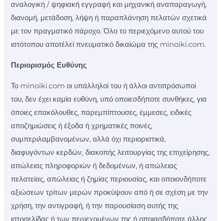
αναλογική / ψηφιακή εγγραφή και μηχανική αναπαραγωγή,
διανομή, μετάδοση, λήψη ή παραπλάνηση πελατών σχετικά
με τον πραγματικό πάροχο. Όλο το περιεχόμενο αυτού του
ιστότοπου αποτέλεί πνευματικό δικαίώμα της minoiki.com.
Περιορισμός Ευθύνης
Το minoiki.com οι υπάλληλοί του ή άλλοι αντιπρόσωποί
του, δεν έχει καμία ευθύνη, υπό οποιεσδήποτε συνθήκες, για
όποιες επακόλουθες, παρεμπίπτουσες, έμμεσες, ειδικές
αποζημιώσεις ή έξοδα ή χρηματικές ποινές,
συμπεριλαμβανομένων, αλλά όχι περιοριστικά,
διαφυγόντων κερδών, διακοπής λειτουργίας της επιχείρησης,
απώλειας πληροφοριών ή δεδομένων, ή απώλειας
πελατείας, απώλειας ή ζημίας περιουσίας, και οποιονδήποτε
αξιώσεων τρίτων μερών προκύψουν από ή σε σχέση με την
χρήση, την αντιγραφή, ή την παρουσίαση αυτής της
ιστοσελίδας ή των περιεχομένων της ή οποιασδήποτε άλλης